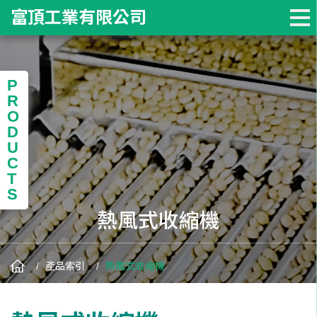
富頂工業有限公司
P
R
O
D
U
C
T
S
熱風式收縮機
產品索引
熱風式收縮機